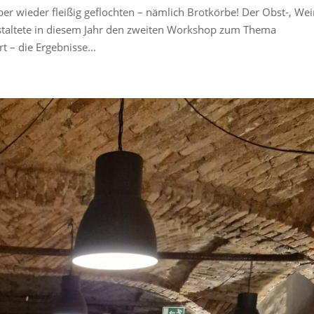
 wieder fleißig geflochten – nämlich Brotkörbe! Der Obst-, Wei
taltete in diesem Jahr den zweiten Workshop zum Thema
 – die Ergebnisse...