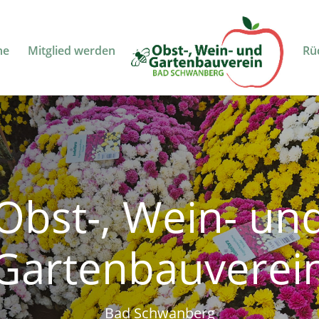
ne
Mitglied werden
Rü
Obst-, Wein- un
Gartenbauverei
Bad Schwanberg